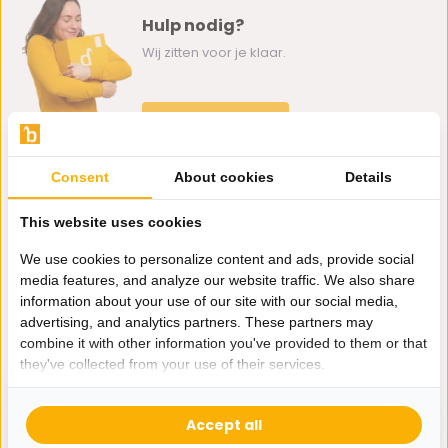
Hulp nodig?
Wij zitten voor je klaar.
Whatsapp ons
0162-231130
Consent
About cookies
Details
klantenservice@bazaaronline.nl
This website uses cookies
We use cookies to personalize content and ads, provide social
media features, and analyze our website traffic. We also share
information about your use of our site with our social media,
Ontvang de nieuwste aanbiedingen en promoties. We zullen
advertising, and analytics partners. These partners may
je niet spammen, beloofd.
combine it with other information you've provided to them or that
they've collected from your use of their services.
Abonneer
Accept all
* Lees hier de wettelijke beperkingen