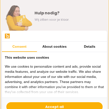
Hulp nodig?
Wij zitten voor je klaar.
Whatsapp ons
Consent
About cookies
Details
0162-231130
klantenservice@bazaaronline.nl
This website uses cookies
We use cookies to personalize content and ads, provide social
media features, and analyze our website traffic. We also share
information about your use of our site with our social media,
advertising, and analytics partners. These partners may
Ontvang de nieuwste aanbiedingen en promoties. We zullen
combine it with other information you've provided to them or that
je niet spammen, beloofd.
they've collected from your use of their services.
Abonneer
Accept all