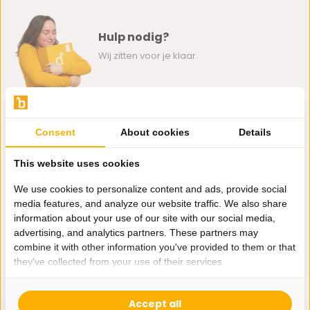
Hulp nodig?
Wij zitten voor je klaar.
Whatsapp ons
Consent
About cookies
Details
0162-231130
klantenservice@bazaaronline.nl
This website uses cookies
We use cookies to personalize content and ads, provide social
media features, and analyze our website traffic. We also share
information about your use of our site with our social media,
advertising, and analytics partners. These partners may
Ontvang de nieuwste aanbiedingen en promoties. We zullen
combine it with other information you've provided to them or that
je niet spammen, beloofd.
they've collected from your use of their services.
Abonneer
Accept all