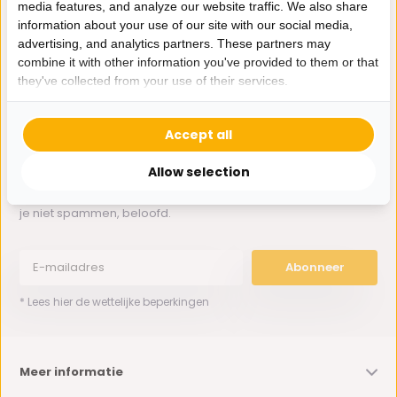
media features, and analyze our website traffic. We also share
Whatsapp ons
information about your use of our site with our social media,
advertising, and analytics partners. These partners may
0162-231130
combine it with other information you've provided to them or that
klantenservice@bazaaronline.nl
they've collected from your use of their services.
Accept all
Allow selection
Ontvang de nieuwste aanbiedingen en promoties. We zullen
je niet spammen, beloofd.
Abonneer
* Lees hier de wettelijke beperkingen
Meer informatie