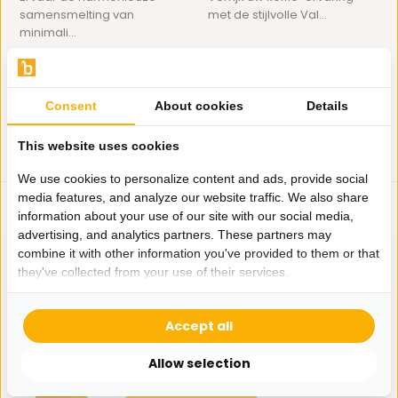
samensmelting van
met de stijlvolle Val...
minimali...
Op voorraad
Niet op voorraad
14,95
49,95
Consent
About cookies
Details
This website uses cookies
We use cookies to personalize content and ads, provide social
media features, and analyze our website traffic. We also share
information about your use of our site with our social media,
advertising, and analytics partners. These partners may
combine it with other information you've provided to them or that
they've collected from your use of their services.
Hulp nodig?
Accept all
Wij zitten voor je klaar.
Allow selection