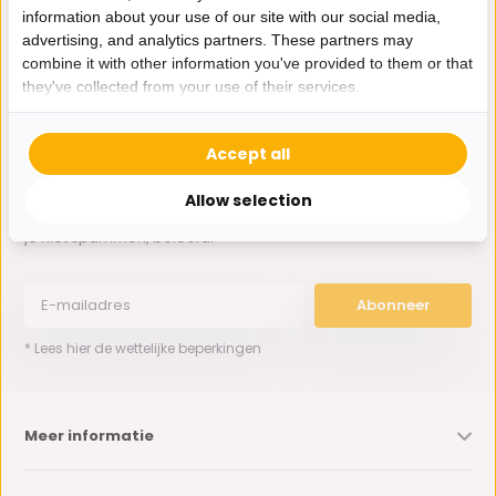
information about your use of our site with our social media,
advertising, and analytics partners. These partners may
0162-231130
combine it with other information you've provided to them or that
klantenservice@bazaaronline.nl
they've collected from your use of their services.
Accept all
Allow selection
Ontvang de nieuwste aanbiedingen en promoties. We zullen
je niet spammen, beloofd.
Abonneer
* Lees hier de wettelijke beperkingen
Meer informatie