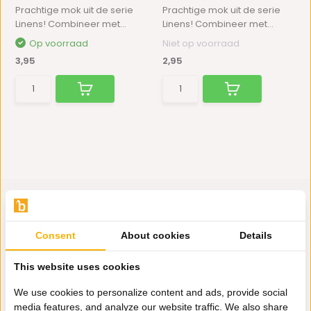
Prachtige mok uit de serie
Prachtige mok uit de serie
Linens! Combineer met...
Linens! Combineer met...
Op voorraad
Niet op voorraad
3,95
2,95
Consent
About cookies
Details
Hulp nodig?
Wij zitten voor je klaar.
This website uses cookies
We use cookies to personalize content and ads, provide social
media features, and analyze our website traffic. We also share
Whatsapp ons