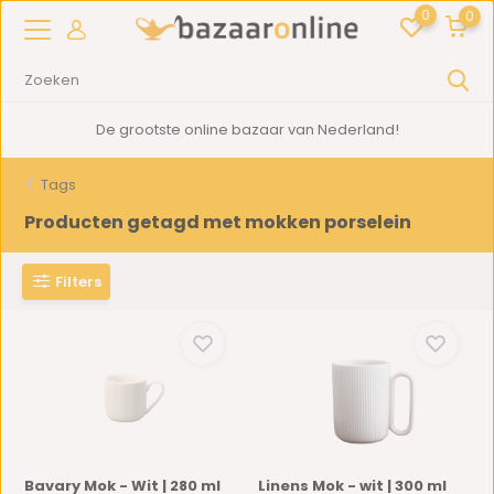
0
0
De grootste online bazaar van Nederland!
Tags
Producten getagd met mokken porselein
Filters
Bavary Mok - Wit | 280 ml
Linens Mok - wit | 300 ml