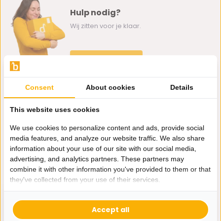
Hulp nodig?
Wij zitten voor je klaar.
Whatsapp ons
0162-231130
Consent
About cookies
Details
klantenservice@bazaaronline.nl
This website uses cookies
We use cookies to personalize content and ads, provide social
media features, and analyze our website traffic. We also share
information about your use of our site with our social media,
Ontvang de nieuwste aanbiedingen en promoties. We zullen
advertising, and analytics partners. These partners may
je niet spammen, beloofd.
combine it with other information you've provided to them or that
they've collected from your use of their services.
Abonneer
Accept all
* Lees hier de wettelijke beperkingen