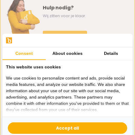
Hulp nodig?
Wij zitten voor je klaar.
Whatsapp ons
0162-231130
Consent
About cookies
Details
klantenservice@bazaaronline.nl
This website uses cookies
We use cookies to personalize content and ads, provide social
media features, and analyze our website traffic. We also share
information about your use of our site with our social media,
Ontvang de nieuwste aanbiedingen en promoties. We zullen
advertising, and analytics partners. These partners may
je niet spammen, beloofd.
combine it with other information you've provided to them or that
they've collected from your use of their services.
Abonneer
Accept all
* Lees hier de wettelijke beperkingen