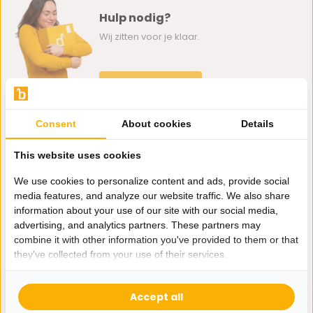
Hulp nodig?
Wij zitten voor je klaar.
Whatsapp ons
0162-231130
Consent
About cookies
Details
klantenservice@bazaaronline.nl
This website uses cookies
We use cookies to personalize content and ads, provide social
media features, and analyze our website traffic. We also share
information about your use of our site with our social media,
Ontvang de nieuwste aanbiedingen en promoties. We zullen
advertising, and analytics partners. These partners may
je niet spammen, beloofd.
combine it with other information you've provided to them or that
they've collected from your use of their services.
Abonneer
Accept all
* Lees hier de wettelijke beperkingen