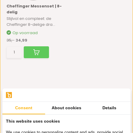
Cheffinger Messenset | 8-
delig
Stijlvol en compleet: de
Cheffinger 8-delige dra...
Op voorraad
35,-
34,99
Consent
About cookies
Details
Hulp nodig?
This website uses cookies
Wij zitten voor je klaar.
We use cookies to personalize content and ads, provide social