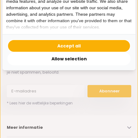
media features, and analyze our website traffic. We also share
Whatsapp ons
information about your use of our site with our social media,
advertising, and analytics partners. These partners may
0162-231130
combine it with other information you've provided to them or that
klantenservice@bazaaronline.nl
they've collected from your use of their services.
Accept all
Allow selection
Ontvang de nieuwste aanbiedingen en promoties. We zullen
je niet spammen, beloofd.
Abonneer
* Lees hier de wettelijke beperkingen
Meer informatie