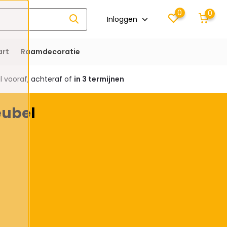
0
0
Inloggen
rt
Raamdecoratie
 vooraf, achteraf of
in 3 termijnen
eubel