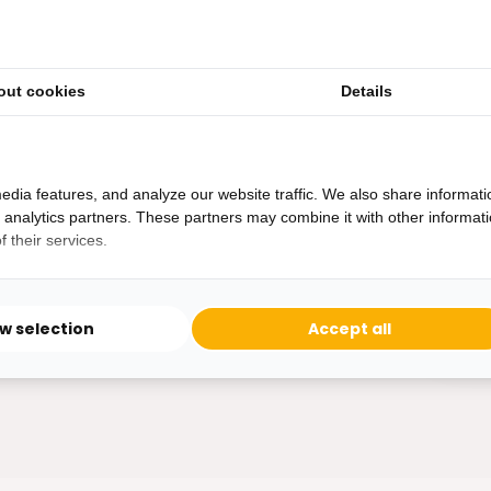
out cookies
Details
Heb je een vraag?
Binnen 24 uur antwoord op je vraag!
Ontva
edia features, and analyze our website traffic. We also share informati
Bereikbaar van ma - vr 10:00 tot 17:00
d analytics partners. These partners may combine it with other informat
niet 
 their services.
0162-231130
klantenservice@bazaaronline.nl
ow selection
Accept all
* Lees