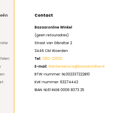
ieën
Contact
Bazaaronline Winkel
(geen retouradres)
atie
Straat van Gibraltar 2
3446 CM Woerden
felen
Tel:
0162-231130
n
E-mail:
klantenservice@bazaaronline.nl
den
BTW-nummer: NL002337222B10
rt
KvK-nummer: 63274442
IBAN: NL61 INGB 0006 8373 25