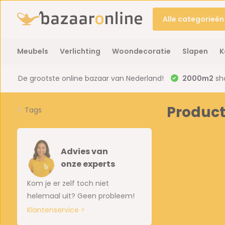
Alle categorieën
Meubels
Verlichting
Woondecoratie
Slapen
K
De grootste online bazaar van Nederland!
2000m2
sh
Produc
Tags
Advies van
onze experts
Kom je er zelf toch niet
helemaal uit? Geen probleem!
Klantenservice >