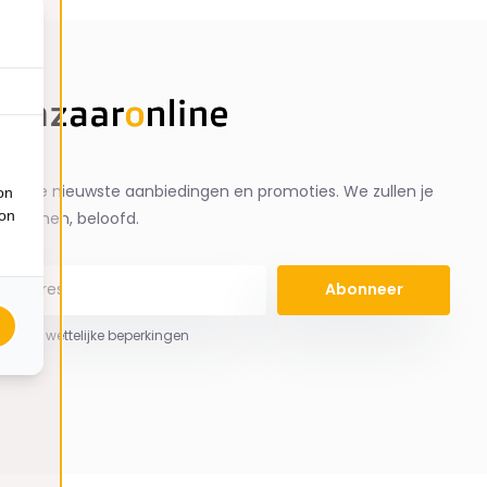
ng de nieuwste aanbiedingen en promoties. We zullen je
on
ion
spammen, beloofd.
Abonneer
 hier de wettelijke beperkingen