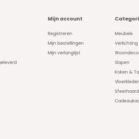
Mijn account
Categor
Registreren
Meubels
Mijn bestellingen
Verlichting
Mijn verlanglijst
Woondecor
geleverd
Slapen
Koken & Ta
Vloerklede
Sfeerhaar
Cadeaukaa