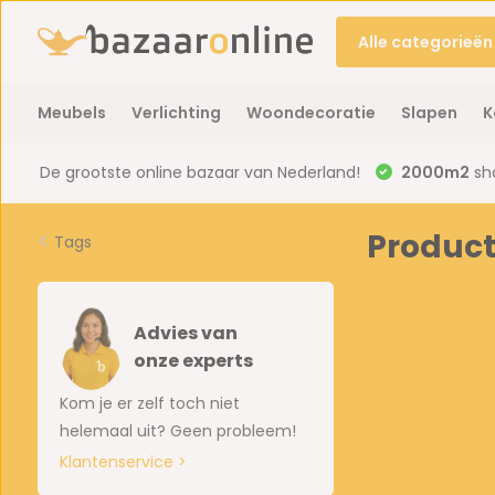
Alle categorieën
Meubels
Verlichting
Woondecoratie
Slapen
K
De grootste online bazaar van Nederland!
2000m2
sh
Product
Tags
Advies van
onze experts
Kom je er zelf toch niet
helemaal uit? Geen probleem!
Klantenservice >