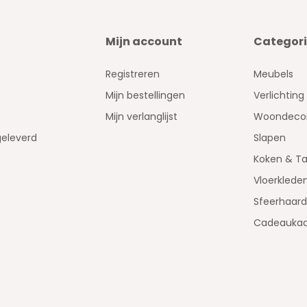
Mijn account
Categor
Registreren
Meubels
Mijn bestellingen
Verlichting
Mijn verlanglijst
Woondecor
geleverd
Slapen
Koken & Ta
Vloerklede
Sfeerhaar
Cadeaukaa