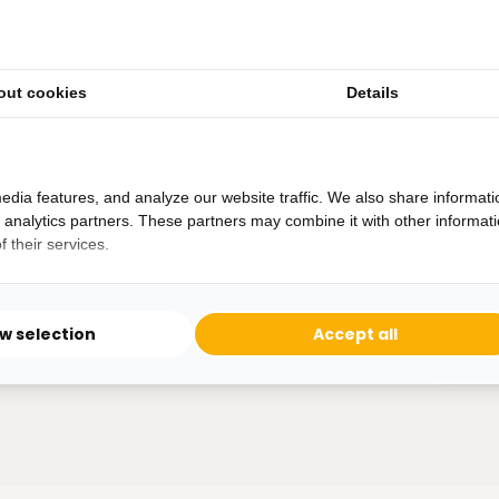
out cookies
Details
Heb je een vraag?
Binnen 24 uur antwoord op je vraag!
Ontva
edia features, and analyze our website traffic. We also share informati
Bereikbaar van ma - vr 10:00 tot 17:00
d analytics partners. These partners may combine it with other informat
niet 
 their services.
0162-231130
klantenservice@bazaaronline.nl
ow selection
Accept all
* Lees