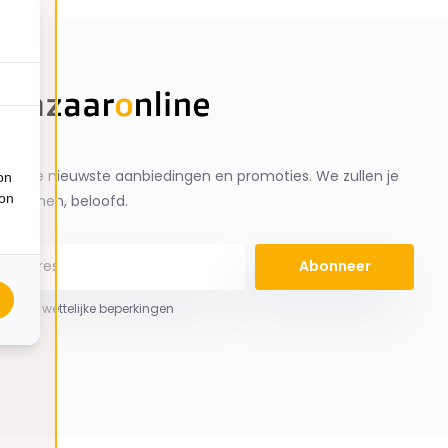
ng de nieuwste aanbiedingen en promoties. We zullen je
on
ion
spammen, beloofd.
Abonneer
 hier de wettelijke beperkingen