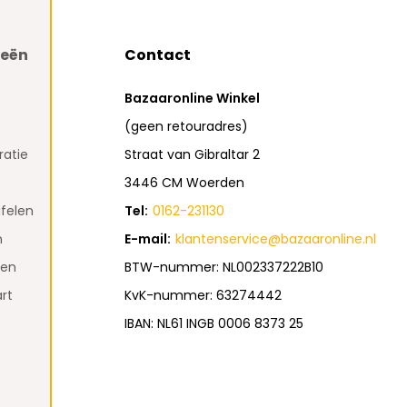
ieën
Contact
Bazaaronline Winkel
(geen retouradres)
atie
Straat van Gibraltar 2
3446 CM Woerden
felen
Tel:
0162-231130
n
E-mail:
klantenservice@bazaaronline.nl
den
BTW-nummer: NL002337222B10
rt
KvK-nummer: 63274442
IBAN: NL61 INGB 0006 8373 25