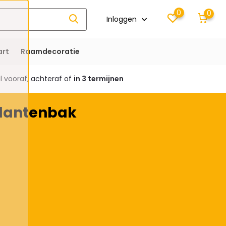
0
0
Inloggen
rt
Raamdecoratie
 vooraf, achteraf of
in 3 termijnen
Plantenbak