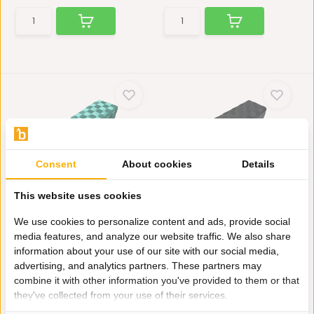
Consent
About cookies
Details
Hocker Bank Lima -
Hocker Bank Lima -
This website uses cookies
gevlochten zitbank -...
gevlochten zitbank -...
De Hocker Bank Lima is
De Hocker Bank Lima is
We use cookies to personalize content and ads, provide social
prachtig. De geweven repe...
prachtig. De geweven repe...
media features, and analyze our website traffic. We also share
Op voorraad
Niet op voorraad
information about your use of our site with our social media,
245,-
245,-
advertising, and analytics partners. These partners may
combine it with other information you've provided to them or that
they've collected from your use of their services.