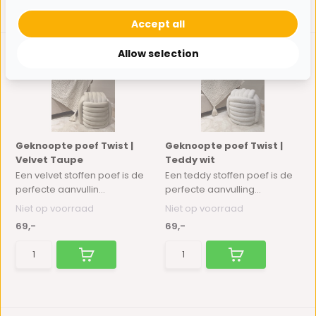
Accept all
Allow selection
Geknoopte poef Twist |
Geknoopte poef Twist |
Velvet Taupe
Teddy wit
Een velvet stoffen poef is de
Een teddy stoffen poef is de
perfecte aanvullin...
perfecte aanvulling...
Niet op voorraad
Niet op voorraad
69,-
69,-