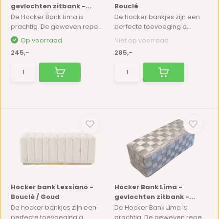
gevlochten zitbank -...
Bouclé
De Hocker Bank Lima is
De hocker bankjes zijn een
prachtig. De geweven repe...
perfecte toevoeging a...
Op voorraad
Niet op voorraad
245,-
285,-
Hocker bank Lessiano -
Hocker Bank Lima -
Bouclé / Goud
gevlochten zitbank -...
De hocker bankjes zijn een
De Hocker Bank Lima is
perfecte toevoeging a...
prachtig. De geweven repe...