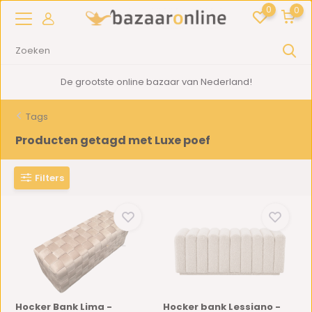
0
0
De grootste online bazaar van Nederland!
Tags
Producten getagd met Luxe poef
Filters
Hocker Bank Lima -
Hocker bank Lessiano -