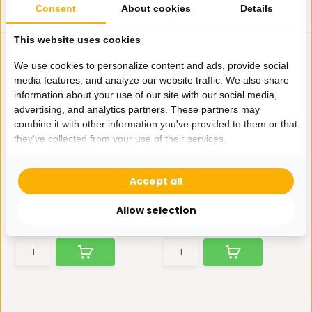
Consent
About cookies
Details
This website uses cookies
We use cookies to personalize content and ads, provide social
media features, and analyze our website traffic. We also share
information about your use of our site with our social media,
advertising, and analytics partners. These partners may
combine it with other information you've provided to them or that
they've collected from your use of their services.
Kussen Forest - 45 cm -
Kussen Ritz II - 45 cm -
Beige
Grijs
Laat je huis schitteren met
Laat je huis schitteren met
Accept all
deze prachtige kusse...
deze prachtige kusse...
Op voorraad
Op voorraad
Allow selection
34,95
34,95