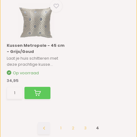
Kussen Metropole - 45 cm
- Grijs/Goud
Laat je huis schitteren met
deze prachtige kusse...
Op voorraad
34,95
1
2
3
4