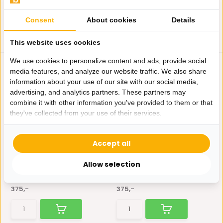
Consent
About cookies
Details
This website uses cookies
We use cookies to personalize content and ads, provide social
media features, and analyze our website traffic. We also share
information about your use of our site with our social media,
advertising, and analytics partners. These partners may
combine it with other information you've provided to them or that
they've collected from your use of their services.
Loveseat Siena - Taupe
Loveseat Siena -
velvet - Quartz 9...
Renegade
Accept all
De Loveseat Siena is elegant
Deze stijlvolle loveseat is
en is bekleed met e...
bekleed met de luxe ...
Allow selection
Niet op voorraad
Niet op voorraad
375,-
375,-