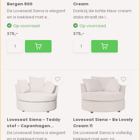
Bergen 900
Cream
De Loveseat Siena is elegant
Dankzij de lichte kleur cream
en is bekleed met e...
dalia straalt de l...
Op voorraad
Op voorraad
375,-
375,-
Loveseat Siena - Teddy
Loveseat Siena - Be Lovely
stof - Copenhagen...
Cream 11
De Loveseat Siena is elegant
De Loveseat Siena is volledig
en is bekleed met e...
bekleed met een za...