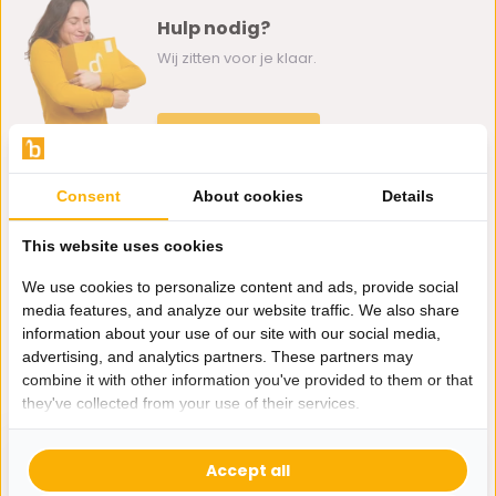
Hulp nodig?
Wij zitten voor je klaar.
Whatsapp ons
0162-231130
Consent
About cookies
Details
klantenservice@bazaaronline.nl
This website uses cookies
We use cookies to personalize content and ads, provide social
media features, and analyze our website traffic. We also share
information about your use of our site with our social media,
Ontvang de nieuwste aanbiedingen en promoties. We zullen
advertising, and analytics partners. These partners may
je niet spammen, beloofd.
combine it with other information you've provided to them or that
they've collected from your use of their services.
Abonneer
Accept all
* Lees hier de wettelijke beperkingen