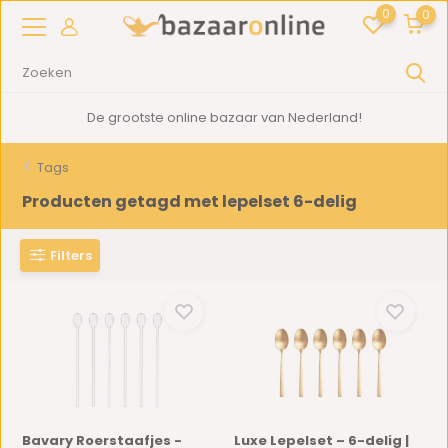
0
0
De grootste online bazaar van Nederland!
Tags
Producten getagd met lepelset 6-delig
Filters
Bavary Roerstaafjes -
Luxe Lepelset – 6-delig |