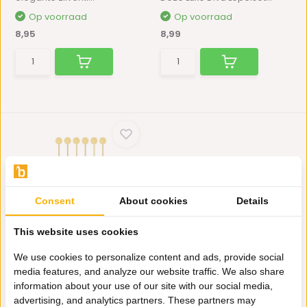
Op voorraad
Op voorraad
8,95
8,99
Consent
About cookies
Details
Roerstaafjes - Goud - 6
This website uses cookies
stuks
Stijlvolle roerstaafjes in een
We use cookies to personalize content and ads, provide social
elegante goudkleu...
media features, and analyze our website traffic. We also share
Niet op voorraad
information about your use of our site with our social media,
9,95
advertising, and analytics partners. These partners may