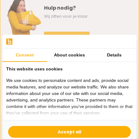
Hulp nodig?
Wij zitten voor je klaar.
Whatsapp ons
0162-231130
Consent
About cookies
Details
klantenservice@bazaaronline.nl
This website uses cookies
We use cookies to personalize content and ads, provide social
media features, and analyze our website traffic. We also share
information about your use of our site with our social media,
Ontvang de nieuwste aanbiedingen en promoties. We zullen
advertising, and analytics partners. These partners may
je niet spammen, beloofd.
combine it with other information you've provided to them or that
they've collected from your use of their services.
Abonneer
Accept all
* Lees hier de wettelijke beperkingen