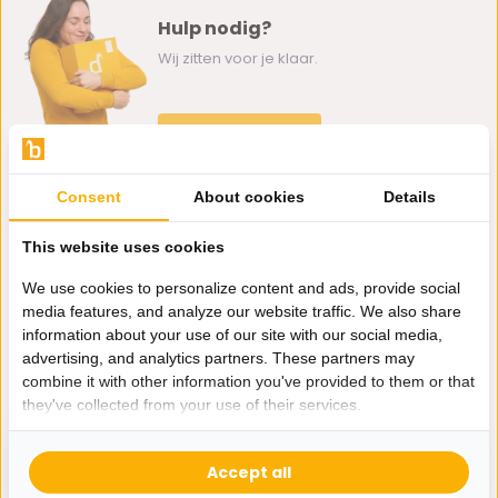
Hulp nodig?
Wij zitten voor je klaar.
Whatsapp ons
0162-231130
Consent
About cookies
Details
klantenservice@bazaaronline.nl
This website uses cookies
We use cookies to personalize content and ads, provide social
media features, and analyze our website traffic. We also share
information about your use of our site with our social media,
Ontvang de nieuwste aanbiedingen en promoties. We zullen
advertising, and analytics partners. These partners may
je niet spammen, beloofd.
combine it with other information you've provided to them or that
they've collected from your use of their services.
Abonneer
Accept all
* Lees hier de wettelijke beperkingen