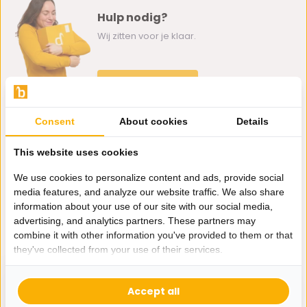
Hulp nodig?
Wij zitten voor je klaar.
Whatsapp ons
0162-231130
Consent
About cookies
Details
klantenservice@bazaaronline.nl
This website uses cookies
We use cookies to personalize content and ads, provide social
media features, and analyze our website traffic. We also share
information about your use of our site with our social media,
Ontvang de nieuwste aanbiedingen en promoties. We zullen
advertising, and analytics partners. These partners may
je niet spammen, beloofd.
combine it with other information you've provided to them or that
they've collected from your use of their services.
Abonneer
Accept all
* Lees hier de wettelijke beperkingen