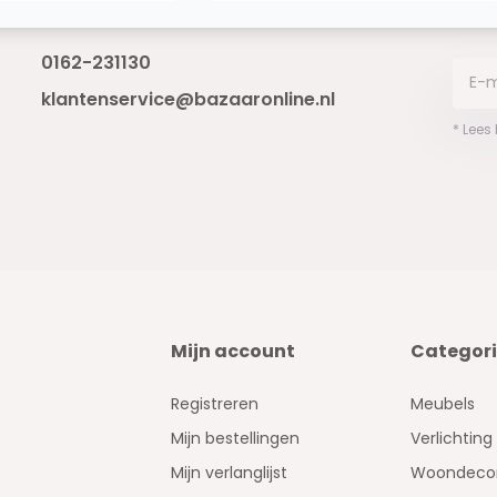
Bereikbaar van ma - vr 10:00 tot 17:00
niet 
0162-231130
klantenservice@bazaaronline.nl
* Lees
Mijn account
Categor
Registreren
Meubels
Mijn bestellingen
Verlichting
Mijn verlanglijst
Woondecor