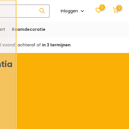
0
0
Inloggen
rt
Raamdecoratie
 vooraf, achteraf of
in 3 termijnen
tia