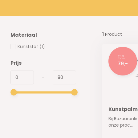
1
Product
Materiaal
Kunststof
(1)
135,-
Prijs
79,-
-
Kunstpalm 
Bij Bazaaronli
onze prac...