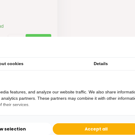
ad
out cookies
Details
edia features, and analyze our website traffic. We also share informati
d analytics partners. These partners may combine it with other informat
 their services.
Heb je een vraag?
Binnen 24 uur antwoord op je vraag!
ow selection
Accept all
Ontva