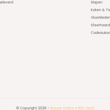
geleverd
Slapen
Koken & Ta
Vloerklede
Sfeerhaar
Cadeaukaa
© Copyright 2026 -
Bazaar Online
-
RSS-feed