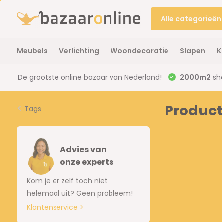
Alle categorieën
Meubels
Verlichting
Woondecoratie
Slapen
K
De grootste online bazaar van Nederland!
2000m2
sh
Product
Tags
Advies van
onze experts
Kom je er zelf toch niet
helemaal uit? Geen probleem!
Klantenservice >