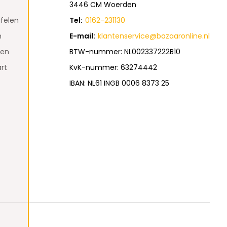
3446 CM Woerden
felen
Tel:
0162-231130
n
E-mail:
klantenservice@bazaaronline.nl
den
BTW-nummer: NL002337222B10
rt
KvK-nummer: 63274442
IBAN: NL61 INGB 0006 8373 25