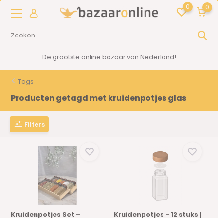
0
0
De grootste online bazaar van Nederland!
Tags
Producten getagd met kruidenpotjes glas
Filters
Kruidenpotjes Set –
Kruidenpotjes - 12 stuks |