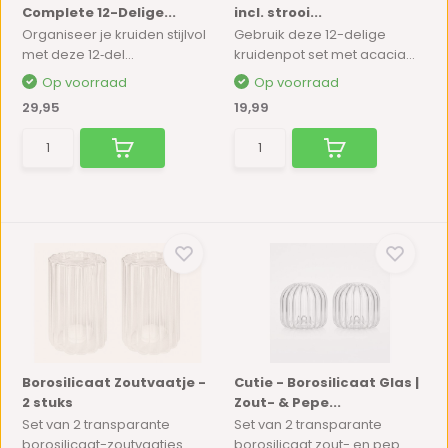
Complete 12-Delige...
incl. strooi...
Organiseer je kruiden stijlvol
Gebruik deze 12-delige
met deze 12‑del...
kruidenpot set met acacia...
Op voorraad
Op voorraad
29,95
19,99
Borosilicaat Zoutvaatje -
Cutie - Borosilicaat Glas |
2 stuks
Zout- & Pepe...
Set van 2 transparante
Set van 2 transparante
borosilicaat-zoutvaatjes ...
borosilicaat zout- en pep...