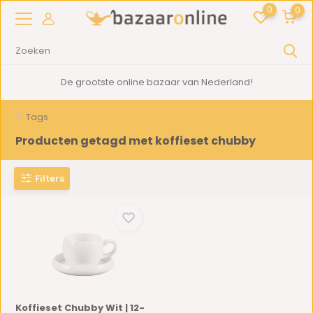
0
0
De grootste online bazaar van Nederland!
Tags
Producten getagd met koffieset chubby
Filters
Koffieset Chubby Wit | 12-