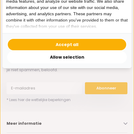
media features, and analyze our website traffic. We also share
Whatsapp ons
information about your use of our site with our social media,
advertising, and analytics partners. These partners may
0162-231130
combine it with other information you've provided to them or that
klantenservice@bazaaronline.nl
they've collected from your use of their services.
Accept all
Allow selection
Ontvang de nieuwste aanbiedingen en promoties. We zullen
je niet spammen, beloofd.
Abonneer
* Lees hier de wettelijke beperkingen
Meer informatie