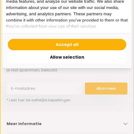
media features, and analyze our website traffic. We also share
Whatsapp ons
information about your use of our site with our social media,
advertising, and analytics partners. These partners may
0162-231130
combine it with other information you've provided to them or that
klantenservice@bazaaronline.nl
they've collected from your use of their services.
Accept all
Allow selection
Ontvang de nieuwste aanbiedingen en promoties. We zullen
je niet spammen, beloofd.
Abonneer
* Lees hier de wettelijke beperkingen
Meer informatie