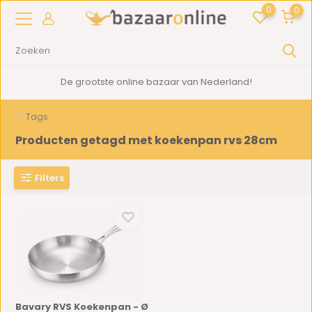
0
0
De grootste online bazaar van Nederland!
Tags
Producten getagd met koekenpan rvs 28cm
Filters
Bavary RVS Koekenpan - Ø