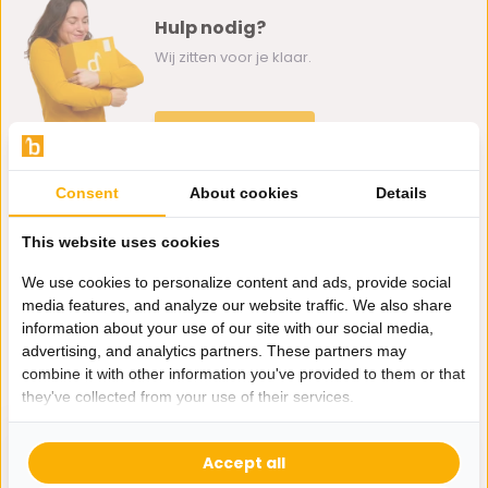
Hulp nodig?
Wij zitten voor je klaar.
Whatsapp ons
0162-231130
Consent
About cookies
Details
klantenservice@bazaaronline.nl
This website uses cookies
We use cookies to personalize content and ads, provide social
media features, and analyze our website traffic. We also share
information about your use of our site with our social media,
Ontvang de nieuwste aanbiedingen en promoties. We zullen
advertising, and analytics partners. These partners may
je niet spammen, beloofd.
combine it with other information you've provided to them or that
they've collected from your use of their services.
Abonneer
Accept all
* Lees hier de wettelijke beperkingen