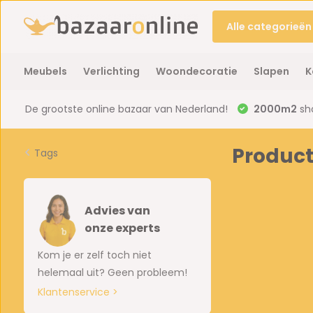
Alle categorieën
Meubels
Verlichting
Woondecoratie
Slapen
K
De grootste online bazaar van Nederland!
2000m2
sh
Produc
Tags
Advies van
onze experts
Kom je er zelf toch niet
helemaal uit? Geen probleem!
Klantenservice >