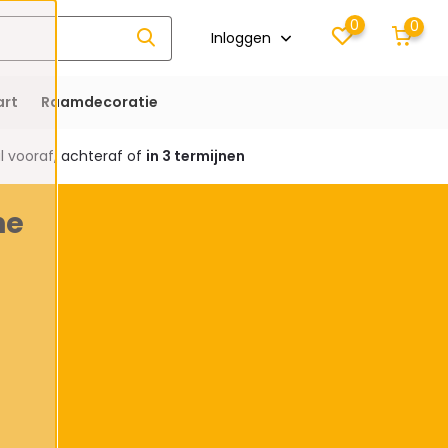
0
0
Inloggen
rt
Raamdecoratie
 vooraf, achteraf of
in 3 termijnen
ne