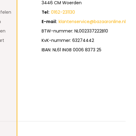
3446 CM Woerden
felen
Tel:
0162-231130
n
E-mail:
klantenservice@bazaaronline.nl
den
BTW-nummer: NL002337222B10
rt
KvK-nummer: 63274442
IBAN: NL61 INGB 0006 8373 25