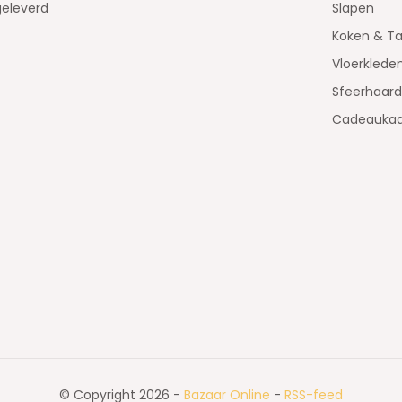
geleverd
Slapen
Koken & Ta
Vloerklede
Sfeerhaar
Cadeaukaa
© Copyright 2026 -
Bazaar Online
-
RSS-feed