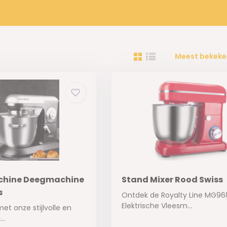
Meest bekeke
hine Deegmachine
Stand Mixer Rood Swiss
s
Ontdek de Royalty Line MG96
Elektrische Vleesm...
et onze stijlvolle en
..