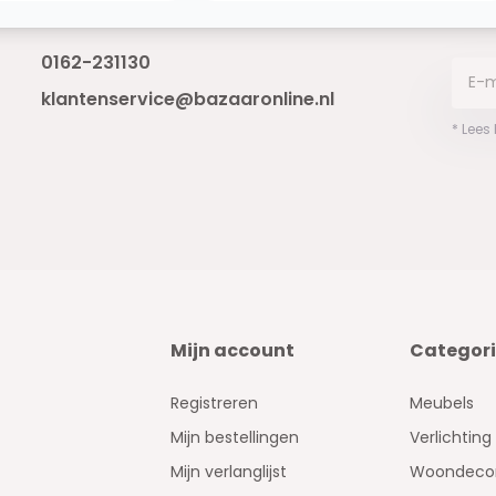
Bereikbaar van ma - vr 10:00 tot 17:00
niet 
0162-231130
klantenservice@bazaaronline.nl
* Lees
Mijn account
Categor
Registreren
Meubels
Mijn bestellingen
Verlichting
Mijn verlanglijst
Woondecor