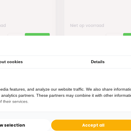
aad
Niet op voorraad
89,-
out cookies
Details
edia features, and analyze our website traffic. We also share informati
d analytics partners. These partners may combine it with other informat
 their services.
Heb je een vraag?
Binnen 24 uur antwoord op je vraag!
ow selection
Accept all
Ontva