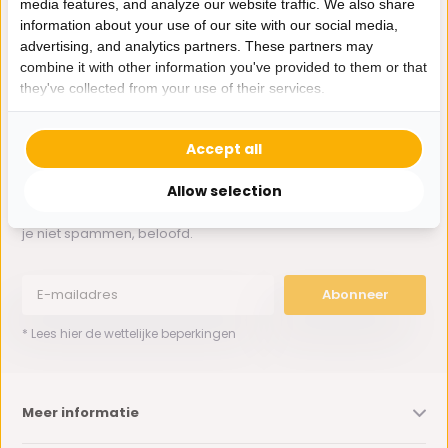
media features, and analyze our website traffic. We also share
Whatsapp ons
information about your use of our site with our social media,
advertising, and analytics partners. These partners may
0162-231130
combine it with other information you've provided to them or that
klantenservice@bazaaronline.nl
they've collected from your use of their services.
Accept all
Allow selection
Ontvang de nieuwste aanbiedingen en promoties. We zullen
je niet spammen, beloofd.
Abonneer
* Lees hier de wettelijke beperkingen
Meer informatie