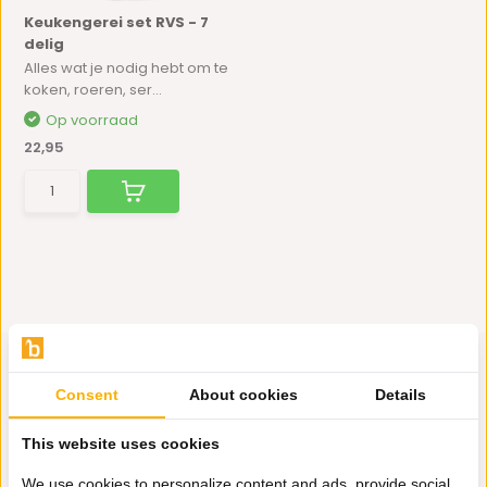
Keukengerei set RVS - 7
delig
Alles wat je nodig hebt om te
koken, roeren, ser...
Op voorraad
22,95
Consent
About cookies
Details
Hulp nodig?
This website uses cookies
Wij zitten voor je klaar.
We use cookies to personalize content and ads, provide social