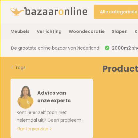
Alle categorieën
Meubels
Verlichting
Woondecoratie
Slapen
K
De grootste online bazaar van Nederland!
2000m2
sh
Produc
Tags
Advies van
onze experts
Kom je er zelf toch niet
helemaal uit? Geen probleem!
Klantenservice >