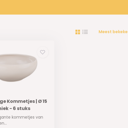
Meest bekeke
ge Kommetjes | Ø 15
iek - 6 stuks
egante kommetjes van
n...