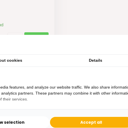
ad
out cookies
Details
edia features, and analyze our website traffic. We also share informati
d analytics partners. These partners may combine it with other informat
 their services.
Heb je een vraag?
Binnen 24 uur antwoord op je vraag!
ow selection
Accept all
Ontva