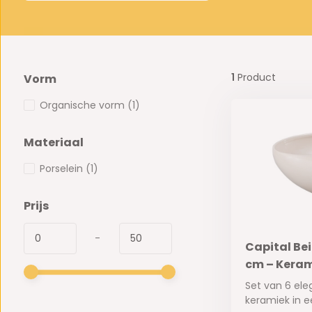
1
Product
Vorm
Organische vorm
(1)
Materiaal
Porselein
(1)
Prijs
-
Capital Bei
cm – Keram
Set van 6 el
keramiek in ee