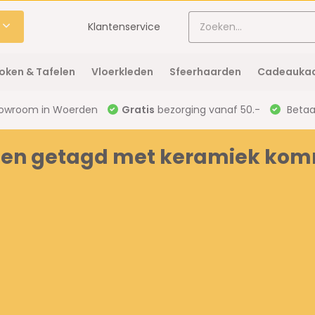
Klantenservice
oken & Tafelen
Vloerkleden
Sfeerhaarden
Cadeaukaa
owroom in Woerden
Gratis
bezorging vanaf 50.-
Betaal
ten getagd met keramiek kom