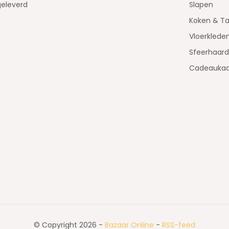
geleverd
Slapen
Koken & Ta
Vloerklede
Sfeerhaar
Cadeaukaa
© Copyright 2026 -
Bazaar Online
-
RSS-feed