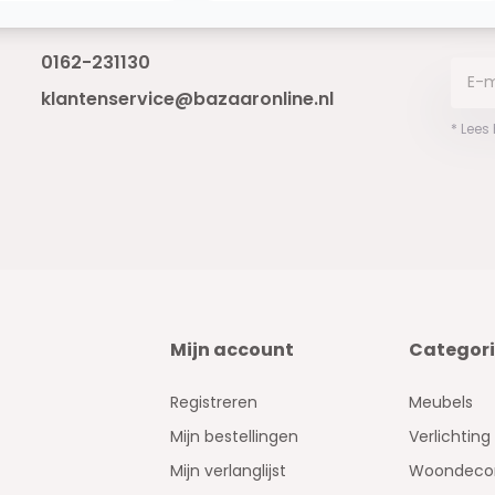
Bereikbaar van ma - vr 10:00 tot 17:00
niet 
0162-231130
klantenservice@bazaaronline.nl
* Lees
Mijn account
Categor
Registreren
Meubels
Mijn bestellingen
Verlichting
Mijn verlanglijst
Woondecor