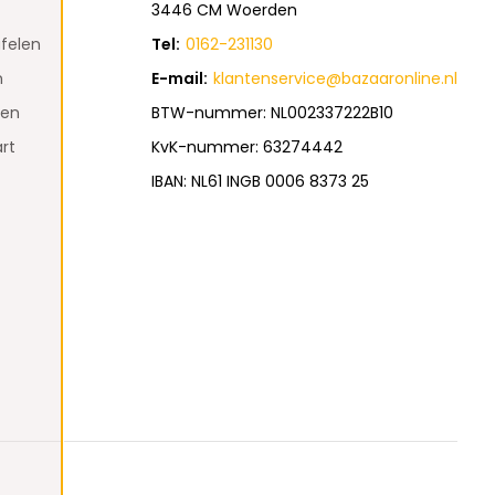
3446 CM Woerden
felen
Tel:
0162-231130
n
E-mail:
klantenservice@bazaaronline.nl
den
BTW-nummer: NL002337222B10
rt
KvK-nummer: 63274442
IBAN: NL61 INGB 0006 8373 25