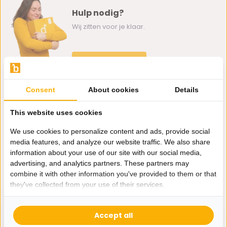
Hulp nodig?
Wij zitten voor je klaar.
Whatsapp ons
0162-231130
Consent
About cookies
Details
klantenservice@bazaaronline.nl
This website uses cookies
We use cookies to personalize content and ads, provide social
media features, and analyze our website traffic. We also share
information about your use of our site with our social media,
Ontvang de nieuwste aanbiedingen en promoties. We zullen
advertising, and analytics partners. These partners may
je niet spammen, beloofd.
combine it with other information you've provided to them or that
they've collected from your use of their services.
Abonneer
Accept all
* Lees hier de wettelijke beperkingen