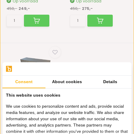
Op voorraad
Op voorraad
450,-
249,-
450,-
275,-
Consent
About cookies
Details
Kaptafel Lisa - Brons
This website uses cookies
De Make-Up tafel heeft 2
opberg ruimtes daarin k...
We use cookies to personalize content and ads, provide social
Niet op voorraad
media features, and analyze our website traffic. We also share
450,-
275,-
information about your use of our site with our social media,
advertising, and analytics partners. These partners may
combine it with other information you've provided to them or that