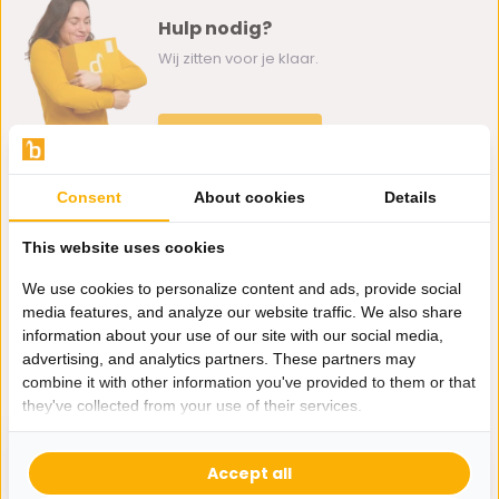
Hulp nodig?
Wij zitten voor je klaar.
Whatsapp ons
0162-231130
Consent
About cookies
Details
klantenservice@bazaaronline.nl
This website uses cookies
We use cookies to personalize content and ads, provide social
media features, and analyze our website traffic. We also share
information about your use of our site with our social media,
Ontvang de nieuwste aanbiedingen en promoties. We zullen
advertising, and analytics partners. These partners may
je niet spammen, beloofd.
combine it with other information you've provided to them or that
they've collected from your use of their services.
Abonneer
Accept all
* Lees hier de wettelijke beperkingen