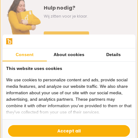
Hulp nodig?
Wij zitten voor je klaar.
Whatsapp ons
0162-231130
Consent
About cookies
Details
klantenservice@bazaaronline.nl
This website uses cookies
We use cookies to personalize content and ads, provide social
media features, and analyze our website traffic. We also share
information about your use of our site with our social media,
Ontvang de nieuwste aanbiedingen en promoties. We zullen
advertising, and analytics partners. These partners may
je niet spammen, beloofd.
combine it with other information you've provided to them or that
they've collected from your use of their services.
Abonneer
Accept all
* Lees hier de wettelijke beperkingen