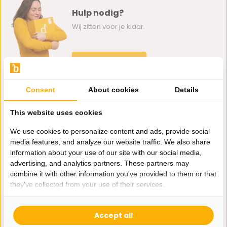
Hulp nodig?
Wij zitten voor je klaar.
Whatsapp ons
0162-231130
Consent
About cookies
Details
klantenservice@bazaaronline.nl
This website uses cookies
We use cookies to personalize content and ads, provide social
media features, and analyze our website traffic. We also share
information about your use of our site with our social media,
Ontvang de nieuwste aanbiedingen en promoties. We zullen
advertising, and analytics partners. These partners may
je niet spammen, beloofd.
combine it with other information you've provided to them or that
they've collected from your use of their services.
Abonneer
Accept all
* Lees hier de wettelijke beperkingen