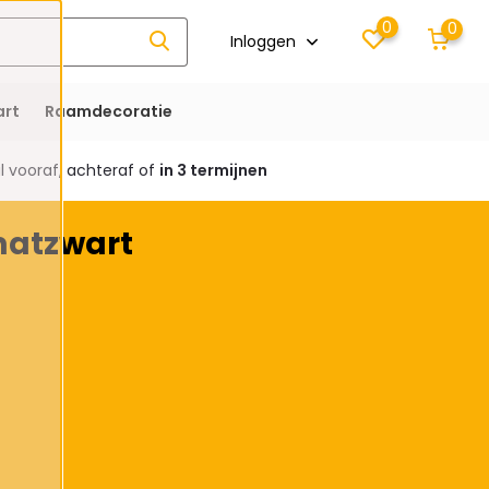
0
0
Inloggen
rt
Raamdecoratie
 vooraf, achteraf of
in 3 termijnen
matzwart