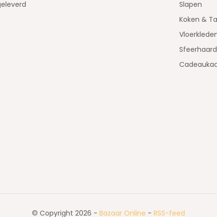
geleverd
Slapen
Koken & Ta
Vloerklede
Sfeerhaar
Cadeaukaa
© Copyright 2026 -
Bazaar Online
-
RSS-feed