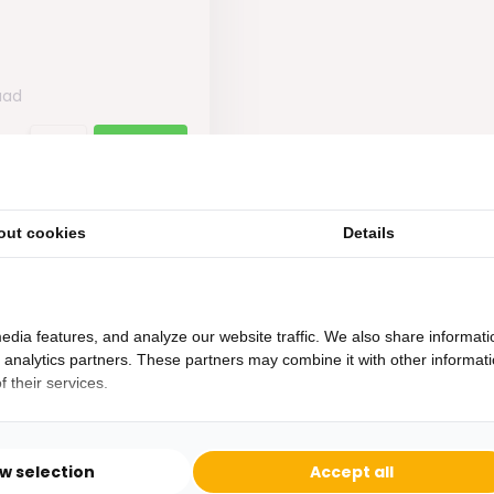
aad
out cookies
Details
edia features, and analyze our website traffic. We also share informati
d analytics partners. These partners may combine it with other informat
 their services.
Heb je een vraag?
Binnen 24 uur antwoord op je vraag!
ow selection
Accept all
Ontva