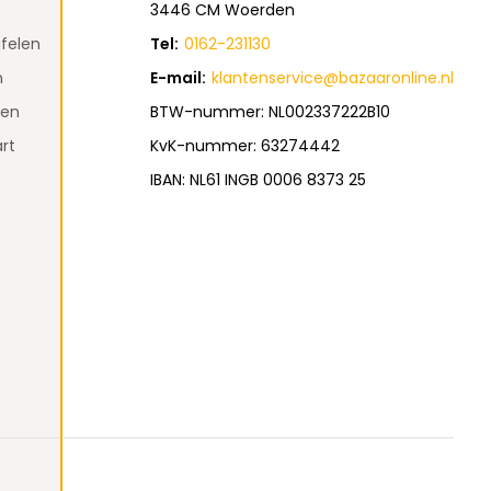
3446 CM Woerden
felen
Tel:
0162-231130
n
E-mail:
klantenservice@bazaaronline.nl
den
BTW-nummer: NL002337222B10
rt
KvK-nummer: 63274442
IBAN: NL61 INGB 0006 8373 25