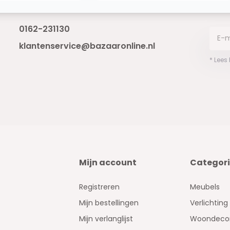
Bereikbaar van ma - vr 10:00 tot 17:00
niet 
0162-231130
klantenservice@bazaaronline.nl
* Lees
Mijn account
Categor
Registreren
Meubels
Mijn bestellingen
Verlichting
Mijn verlanglijst
Woondecor