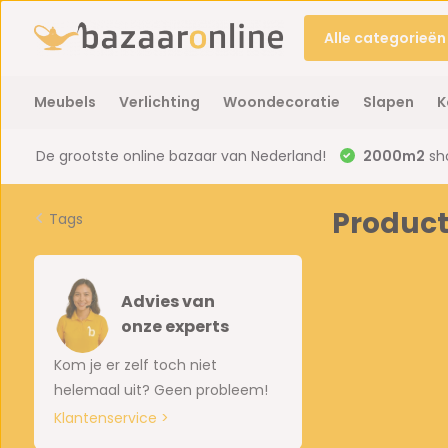
Alle categorieën
Meubels
Verlichting
Woondecoratie
Slapen
K
De grootste online bazaar van Nederland!
2000m2
sh
Produc
Tags
Advies van
onze experts
Kom je er zelf toch niet
helemaal uit? Geen probleem!
Klantenservice >