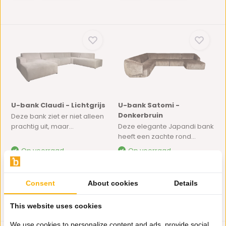
U-bank Claudi - Lichtgrijs
U-bank Satomi -
Donkerbruin
Deze bank ziet er niet alleen
prachtig uit, maar...
Deze elegante Japandi bank
heeft een zachte rond...
Op voorraad
Op voorraad
2.895,-
2.895,-
Consent
About cookies
Details
This website uses cookies
We use cookies to personalize content and ads, provide social