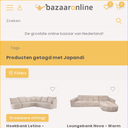
0
0
2000m2
showroom in Woerden
Tags
Producten getagd met Japandi
Filters
Draaibare zitting!
Hoekbank Letino -
Loungebank Nova - Warm