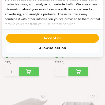
media features, and analyze our website traffic. We also share
information about your use of our site with our social media,
advertising, and analytics partners. These partners may
combine it with other information you've provided to them or that
they've collected from your use of their services.
Elif 406 | Vloerkleed
Hoekbank Luna - Licht
Accept all
Japandi Stijl - Be...
greige
Het Elif vloerkleed is een
Deze bank ziet er niet alleen
Allow selection
modern kleed dat zorg...
prachtig uit, maar...
Op voorraad
Op voorraad
129,-
2.395,-