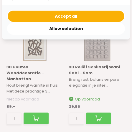
Accept all
Allow selection
3D Houten
3D Reliëf Schilderij Wabi
Wanddecoratie -
Sabi - Sam
Manhattan
Breng rust, balans en pure
Hout brengt warmte in huis.
elegantie in je inter...
Met deze prachtige 3...
Niet op voorraad
Op voorraad
89,-
39,95