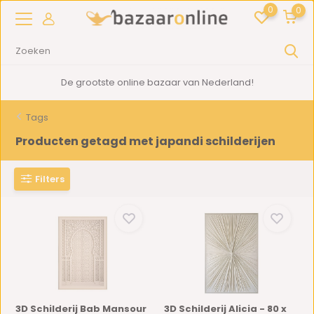
0
0
De grootste online bazaar van Nederland!
Tags
Producten getagd met japandi schilderijen
Filters
3D Schilderij Bab Mansour
3D Schilderij Alicia - 80 x