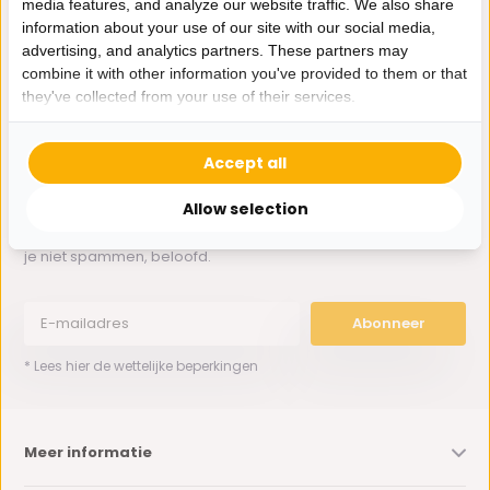
media features, and analyze our website traffic. We also share
Whatsapp ons
information about your use of our site with our social media,
advertising, and analytics partners. These partners may
0162-231130
combine it with other information you've provided to them or that
klantenservice@bazaaronline.nl
they've collected from your use of their services.
Accept all
Allow selection
Ontvang de nieuwste aanbiedingen en promoties. We zullen
je niet spammen, beloofd.
Abonneer
* Lees hier de wettelijke beperkingen
Meer informatie