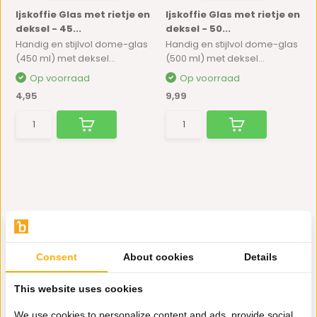
Ijskoffie Glas met rietje en
Ijskoffie Glas met rietje en
deksel - 45...
deksel - 50...
Handig en stijlvol dome-glas
Handig en stijlvol dome-glas
(450 ml) met deksel...
(500 ml) met deksel...
Op voorraad
Op voorraad
4,95
9,99
Consent
About cookies
Details
Hulp nodig?
This website uses cookies
Wij zitten voor je klaar.
We use cookies to personalize content and ads, provide social