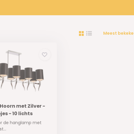
Meest bekeke
oorn met Zilver -
es - 10 lichts
oor de hanglamp met
t...