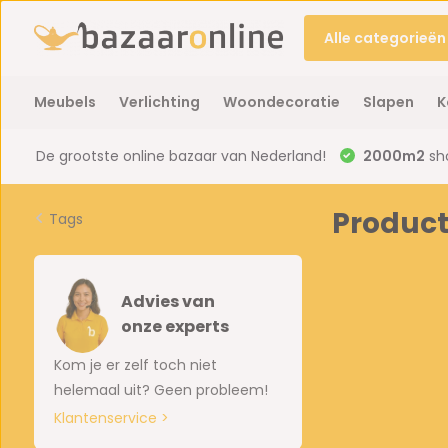
Alle categorieën
Meubels
Verlichting
Woondecoratie
Slapen
K
De grootste online bazaar van Nederland!
2000m2
sh
Produc
Tags
Advies van
onze experts
Kom je er zelf toch niet
helemaal uit? Geen probleem!
Klantenservice >