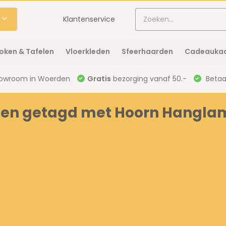
Klantenservice
oken & Tafelen
Vloerkleden
Sfeerhaarden
Cadeaukaa
owroom in Woerden
Gratis
bezorging vanaf 50.-
Betaal
ten getagd met Hoorn Hangla