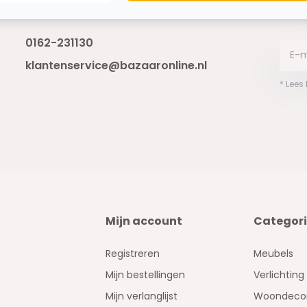
Bereikbaar van ma - vr 10:00 tot 17:00
niet 
0162-231130
klantenservice@bazaaronline.nl
* Lees
Mijn account
Categor
Registreren
Meubels
Mijn bestellingen
Verlichting
Mijn verlanglijst
Woondecor