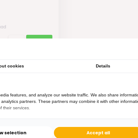
aad
out cookies
Details
edia features, and analyze our website traffic. We also share informati
d analytics partners. These partners may combine it with other informat
 their services.
Heb je een vraag?
Binnen 24 uur antwoord op je vraag!
ow selection
Accept all
Ontva