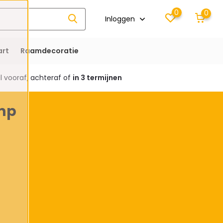
0
0
Inloggen
rt
Raamdecoratie
 vooraf, achteraf of
in 3 termijnen
mp