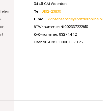
3446 CM Woerden
felen
Tel:
0162-231130
n
E-mail:
klantenservice@bazaaronline.nl
den
BTW-nummer: NL002337222B10
rt
KvK-nummer: 63274442
IBAN: NL61 INGB 0006 8373 25