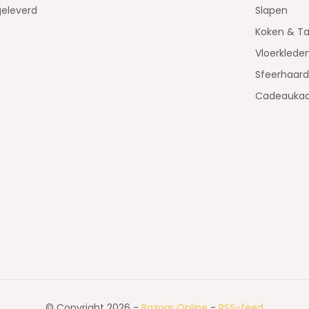
geleverd
Slapen
Koken & Ta
Vloerklede
Sfeerhaar
Cadeaukaa
© Copyright 2026 -
Bazaar Online
-
RSS-feed