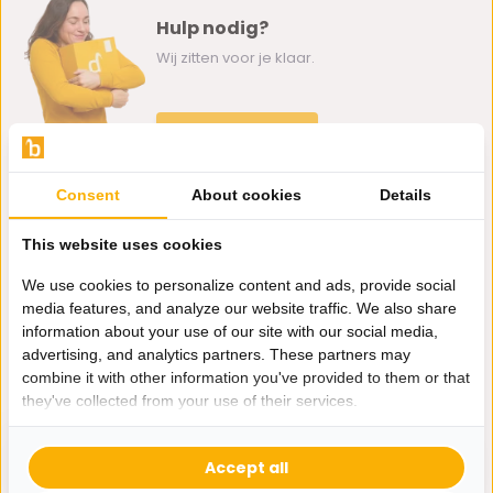
Hulp nodig?
Wij zitten voor je klaar.
Whatsapp ons
0162-231130
Consent
About cookies
Details
klantenservice@bazaaronline.nl
This website uses cookies
We use cookies to personalize content and ads, provide social
media features, and analyze our website traffic. We also share
information about your use of our site with our social media,
Ontvang de nieuwste aanbiedingen en promoties. We zullen
advertising, and analytics partners. These partners may
je niet spammen, beloofd.
combine it with other information you've provided to them or that
they've collected from your use of their services.
Abonneer
Accept all
* Lees hier de wettelijke beperkingen