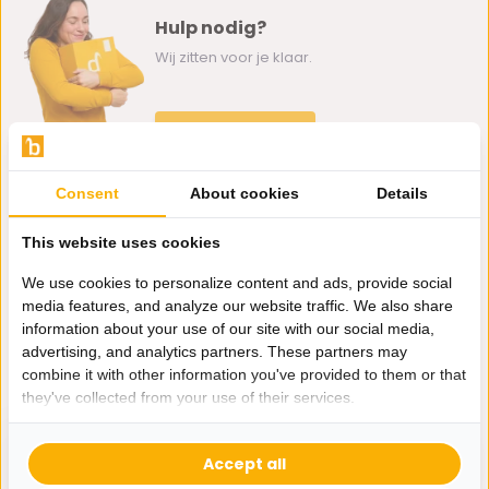
Hulp nodig?
Wij zitten voor je klaar.
Whatsapp ons
0162-231130
Consent
About cookies
Details
klantenservice@bazaaronline.nl
This website uses cookies
We use cookies to personalize content and ads, provide social
media features, and analyze our website traffic. We also share
information about your use of our site with our social media,
Ontvang de nieuwste aanbiedingen en promoties. We zullen
advertising, and analytics partners. These partners may
je niet spammen, beloofd.
combine it with other information you've provided to them or that
they've collected from your use of their services.
Abonneer
Accept all
* Lees hier de wettelijke beperkingen