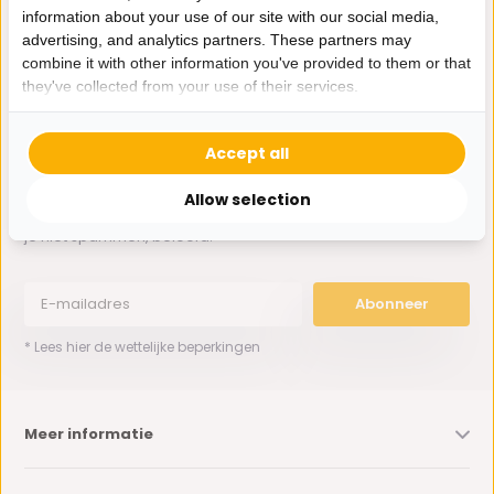
information about your use of our site with our social media,
advertising, and analytics partners. These partners may
0162-231130
combine it with other information you've provided to them or that
klantenservice@bazaaronline.nl
they've collected from your use of their services.
Accept all
Allow selection
Ontvang de nieuwste aanbiedingen en promoties. We zullen
je niet spammen, beloofd.
Abonneer
* Lees hier de wettelijke beperkingen
Meer informatie