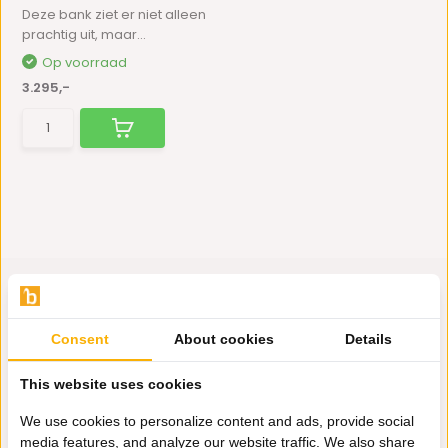
Deze bank ziet er niet alleen
prachtig uit, maar...
Op voorraad
3.295,-
Consent
About cookies
Details
Hulp nodig?
Wij zitten voor je klaar.
This website uses cookies
We use cookies to personalize content and ads, provide social
media features, and analyze our website traffic. We also share
Whatsapp ons