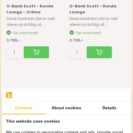
U-Bank Scott - Ronde
U-Bank Scott - Ronde
Lounge - Crème
Lounge
Deze bankstel ziet er niet
Deze bankstel ziet er niet
alleen prachtig uit, ...
alleen prachtig uit, ...
Op voorraad
Op voorraad
3.795,-
3.795,-
Consent
About cookies
Details
Hulp nodig?
This website uses cookies
Wij zitten voor je klaar.
We use cookies to personalize content and ads, provide social