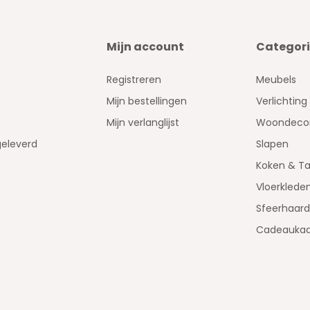
Mijn account
Categor
Registreren
Meubels
Mijn bestellingen
Verlichting
Mijn verlanglijst
Woondecor
geleverd
Slapen
Koken & Ta
Vloerklede
Sfeerhaar
Cadeaukaa