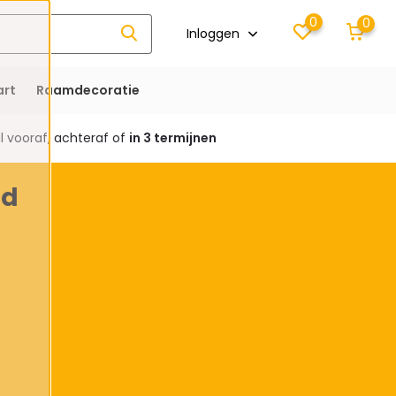
0
0
Inloggen
rt
Raamdecoratie
 vooraf, achteraf of
in 3 termijnen
ud