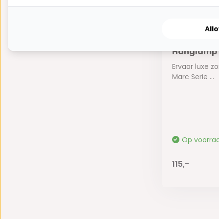
All
Hanglamp M
Ervaar luxe z
Marc Serie ...
Op voorra
115,-