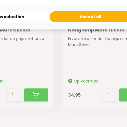
ow selection
Accept all
arc 5 lichts
Hanglamp Marc 1 lichts
onder de prijs met onze
Ervaar luxe zonder de prijs m
Marc Serie ...
ad
Op voorraad
34,95