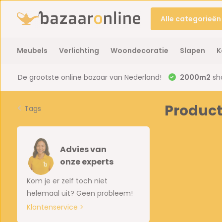
Alle categorieën
Meubels
Verlichting
Woondecoratie
Slapen
K
De grootste online bazaar van Nederland!
2000m2
sh
Produc
Tags
Advies van
onze experts
Kom je er zelf toch niet
helemaal uit? Geen probleem!
Klantenservice >