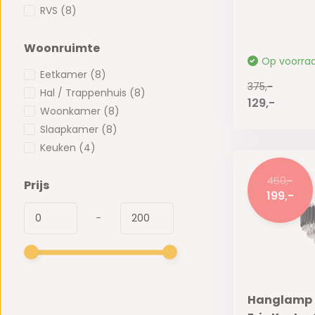
RVS
(8)
Woonruimte
Op voorra
Eetkamer
(8)
375,-
Hal / Trappenhuis
(8)
129,-
Woonkamer
(8)
Slaapkamer
(8)
Keuken
(4)
450,-
Prijs
199,-
-
Hanglamp P