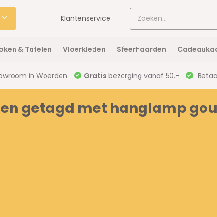
Klantenservice
oken & Tafelen
Vloerkleden
Sfeerhaarden
Cadeaukaa
owroom in Woerden
Gratis
bezorging vanaf 50.-
Betaal
ten getagd met hanglamp go