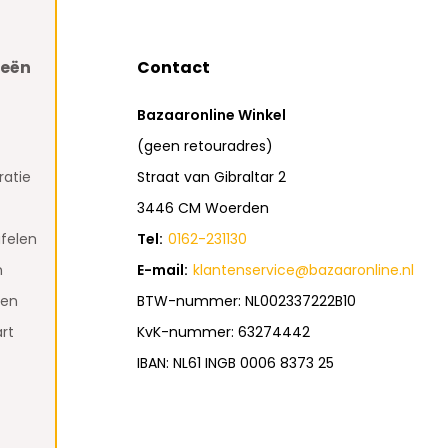
ieën
Contact
Bazaaronline Winkel
(geen retouradres)
atie
Straat van Gibraltar 2
3446 CM Woerden
felen
Tel:
0162-231130
n
E-mail:
klantenservice@bazaaronline.nl
den
BTW-nummer: NL002337222B10
rt
KvK-nummer: 63274442
IBAN: NL61 INGB 0006 8373 25