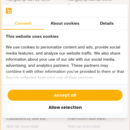
Pearl...
Pearl...
Op voorraad
Op voorraad
375,-
129,-
450,-
199,-
Consent
About cookies
Details
This website uses cookies
We use cookies to personalize content and ads, provide social
media features, and analyze our website traffic. We also share
information about your use of our site with our social media,
advertising, and analytics partners. These partners may
combine it with other information you've provided to them or that
they've collected from your use of their services.
Accept all
Hanglamp Casablanca
Hanglamp Hoorn met
Zilver Ø 40 - Oost...
Zilver - Zwarte Kapje...
Allow selection
Als u kiest voor de hanglamp
Als u kiest voor de hanglamp
Casablanca, dan kie...
met hoorn dan kiest...
Niet op voorraad
Niet op voorraad