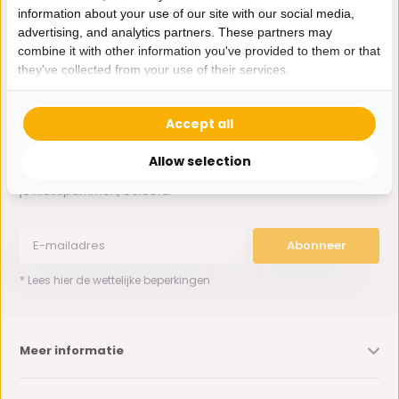
information about your use of our site with our social media,
advertising, and analytics partners. These partners may
0162-231130
combine it with other information you've provided to them or that
klantenservice@bazaaronline.nl
they've collected from your use of their services.
Accept all
Allow selection
Ontvang de nieuwste aanbiedingen en promoties. We zullen
je niet spammen, beloofd.
Abonneer
* Lees hier de wettelijke beperkingen
Meer informatie