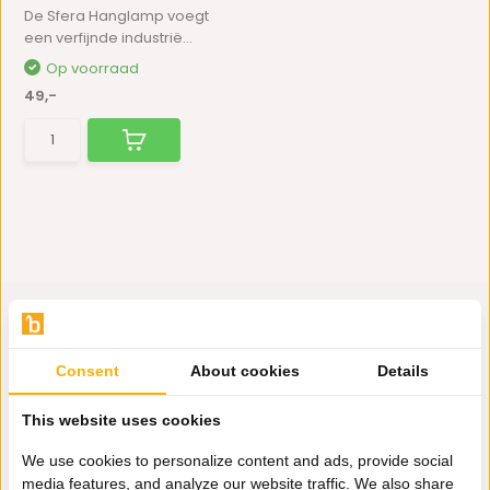
De Sfera Hanglamp voegt
een verfijnde industrië...
Op voorraad
49,-
Consent
About cookies
Details
Hulp nodig?
Wij zitten voor je klaar.
This website uses cookies
We use cookies to personalize content and ads, provide social
media features, and analyze our website traffic. We also share
Whatsapp ons