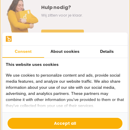
Hulp nodig?
Wij zitten voor je klaar.
Whatsapp ons
0162-231130
Consent
About cookies
Details
klantenservice@bazaaronline.nl
This website uses cookies
We use cookies to personalize content and ads, provide social
media features, and analyze our website traffic. We also share
information about your use of our site with our social media,
Ontvang de nieuwste aanbiedingen en promoties. We zullen
advertising, and analytics partners. These partners may
je niet spammen, beloofd.
combine it with other information you've provided to them or that
they've collected from your use of their services.
Abonneer
Accept all
* Lees hier de wettelijke beperkingen