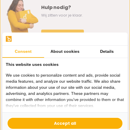
Hulp nodig?
Wij zitten voor je klaar.
Whatsapp ons
0162-231130
Consent
About cookies
Details
klantenservice@bazaaronline.nl
This website uses cookies
We use cookies to personalize content and ads, provide social
media features, and analyze our website traffic. We also share
information about your use of our site with our social media,
Ontvang de nieuwste aanbiedingen en promoties. We zullen
advertising, and analytics partners. These partners may
je niet spammen, beloofd.
combine it with other information you've provided to them or that
they've collected from your use of their services.
Abonneer
Accept all
* Lees hier de wettelijke beperkingen